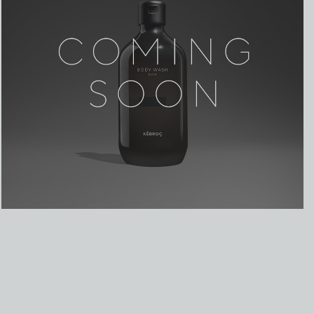
₽
2700,00
₽
3650,00