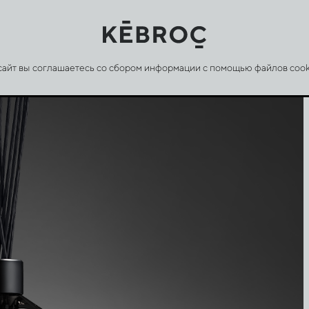
 сайт вы соглашаетесь со сбором информации с помощью файлов cook