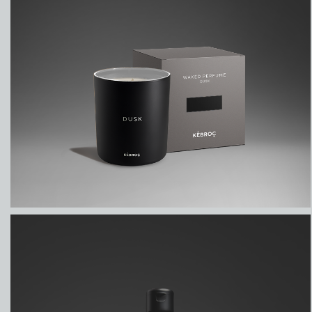
DUSK
WAXED PERFUME - DUSK
WARMING UP THE ENVIRONMENT. IN ANY
SENSE.
₽
4850,00
ДОБАВИТЬ В КОРЗИНУ