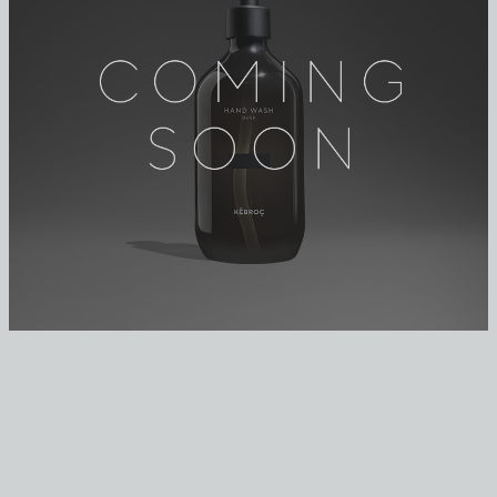
₽
2950,00