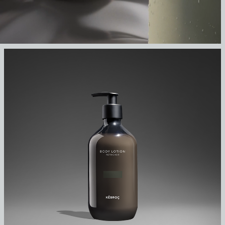
PETRICHOR
BODY LOTION - PETRICHOR
SCENTED BODY LOTION LEAVES YOUR SKIN
SOFT AND HYDRATED. ENRICHED WITH
ESSENTIAL OILS.
₽
3850,00
–
₽
5250,00