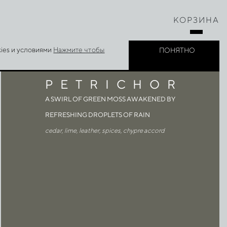
КОРЗИНА
ies и условиями
Нажмите чтобы
ПОНЯТНО
P
E
T
R
I
C
H
O
R
A SWIRL OF GREEN MOSS AWAKENED BY
REFRESHING DROPLETS OF RAIN
cedar, lime, leather, spices, chypre accord