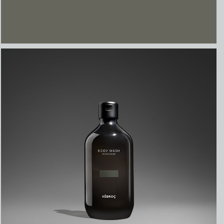
PETRICHOR
BODY WASH - PETRICHOR
SCENTED BODY WASH GENTLY CLEANSES
YOUR SKIN. 90% NATURAL INGREDIENTS.
₽
2700,00
–
₽
3650,00