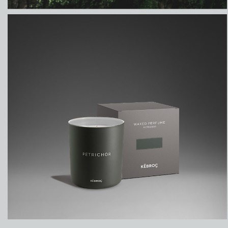
PETRICHOR
WAXED PERFUME - PETRICHOR
WARMING UP THE ENVIRONMENT. IN ANY
SENSE.
₽
4850,00
ДОБАВИТЬ В КОРЗИНУ