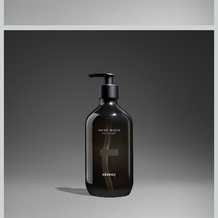
ВЫБРАТЬ
PETRICHOR
HAND WASH - PETRICHOR / 500ML
SCENTED HAND WASH FOR DAILY
CLEANSING AND A SOFTER TOUCH.
₽
2950,00
ДОБАВИТЬ В КОРЗИНУ